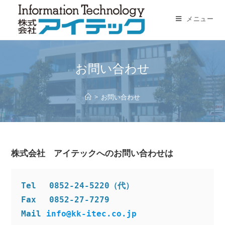
コ
ン
メニュー
テ
ン
ツ
お問い合わせ
へ
ス
キ
>
お問い合わせ
ッ
プ
株式会社 アイテックへのお問い合わせは
Tel　 0852-24-5220（代）

Fax　 0852-27-7279
Mail 
info@kk-itec.co.jp